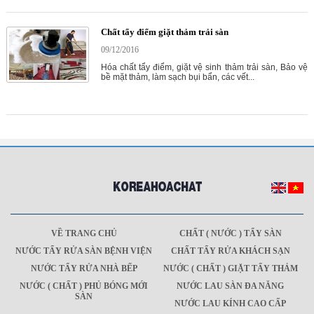
Chất tẩy điểm giặt thảm trải sàn
09/12/2016
Hóa chất tẩy điểm, giặt vệ sinh thảm trải sàn, Bảo vệ
bề mặt thảm, làm sạch bụi bẩn, các vết...
VỀ TRANG CHỦ
CHẤT ( NƯỚC ) TẨY SÀN
NƯỚC TẨY RỬA SÀN BỆNH VIỆN
CHẤT TẨY RỬA KHÁCH SẠN
NƯỚC TẨY RỬA NHÀ BẾP
NƯỚC ( CHẤT ) GIẶT TẨY THẢM
NƯỚC ( CHẤT ) PHỦ BÓNG MỚI
NƯỚC LAU SÀN ĐA NĂNG
SÀN
NƯỚC LAU KÍNH CAO CẤP