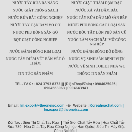
NƯỚC TẨY RỬA ĐA NĂNG
NƯỚC GIẶT THẢM ĐẬM ĐẶC
NƯỚC GIẶT PHÒNG SẠCH
NƯỚC XẢ VẢI ĐẬM ĐẶC
NƯỚC RỬA BÁT CÔNG NGHIỆP
NƯỚC TẨY RỬA DẦU MỠ SÀN BẾP
NƯỚC TẨY CẠN BÁM VÔ CƠ
NƯỚC PHỦ BÓNG CÁC LOẠI SÀN
NƯỚC PHỦ BÓNG SÀN GỖ
NƯỚC BÓC TẨY LỚN PHỦ SÀN CŨ
BỘT GIẶT CÔNG NGHIỆP
NƯỚC LÀM SẠCH DẦU MỠ CÔNG
NGHIỆP
NƯỚC ĐÁNH BÓNG KIM LOẠI
NƯỚC ĐÁNH BÓNG ĐỒ ĐỒNG
NƯỚC TẨY ĐIỂM VẾT BẨN VẾT Ố
NƯỚC VỆ SINH SÀN BỆNH VIỆN
THẢM
NƯỚC VỆ SINH TOILET NHÀ WC
TIN TỨC SẢN PHẨM
THÔNG TIN SẢN PHẨM
TEL / FAX : +824 3793 8373 ||| (ĐiệnThoại/Zalo) : 0904625025 |
0904563963 | 0904643943
Email :
Im.export@theonejsc.com
-&- Website :
Koreahoachat.com ||
Im.export@theonejsc.com
Đối Tác :
Siêu Thị Chất Tẩy Rửa
|
Thế Giới Chất Tẩy Rửa
|
Hóa Chất Tẩy
Rửa 789
|
Hóa Chất Tẩy Rửa Công Nghiệp Hàn Quốc
|
Siêu Thị Máy Giặt
Công Nghiệp
|