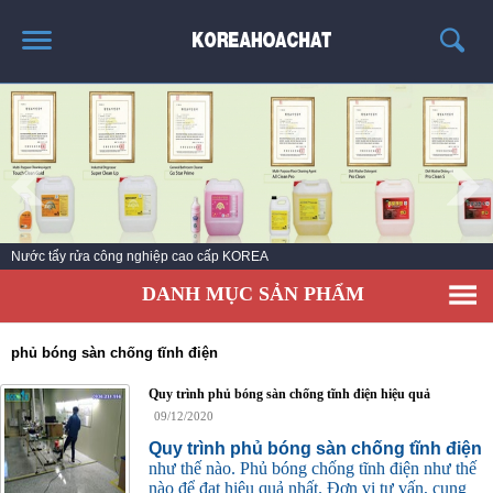
TRANG CHỦ
GIỚI THIỆU
THÔNG TIN SẢN PHẨM
TIN TỨC
Nước tẩy rửa công nghiệp cao cấp KOREA
LIÊN HỆ
DANH MỤC SẢN PHẨM
KHÁCH HÀNG
phủ bóng sàn chống tĩnh điện
Quy trình phủ bóng sàn chống tĩnh điện hiệu quả
09/12/2020
Quy trình phủ bóng sàn chống tĩnh điện
như thế nào. Phủ bóng chống tĩnh điện như thế
nào để đạt hiệu quả nhất. Đơn vị tư vấn, cung