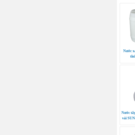
Nước x
tĩ
SO
Nước tẩy
vải SU