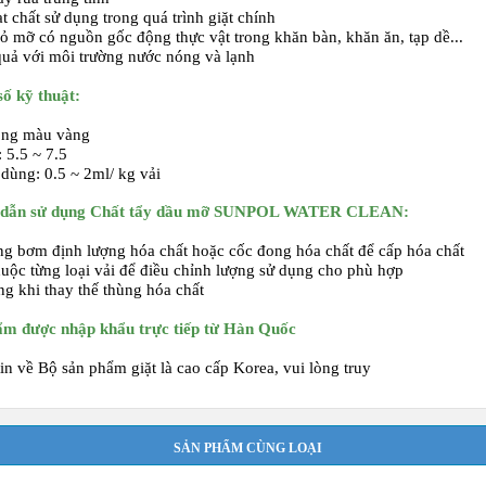
ạt chất sử dụng trong quá trình giặt chính
bỏ mỡ có nguồn gốc động thực vật trong khăn bàn, khăn ăn, tạp dề...
quả với môi trường nước nóng và lạnh
ố kỹ thuật:
ỏng màu vàng
 5.5 ~ 7.5
dùng: 0.5 ~ 2ml/ kg vải
dẫn sử dụng
Chất tẩy dầu mỡ SUNPOL WATER CLEAN
:
ng bơm định lượng hóa chất hoặc cốc đong hóa chất để cấp hóa chất
huộc từng loại vải để điều chỉnh lượng sử dụng cho phù hợp
ng khi thay thế thùng hóa chất
ẩm được nhập khẩu trực tiếp từ Hàn Quốc
in về
Bộ sản phẩm giặt là cao cấp Korea
, vui lòng truy
SẢN PHẨM CÙNG LOẠI