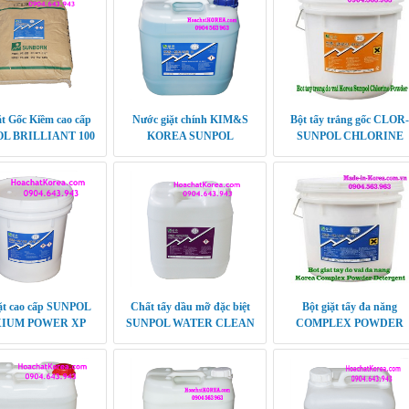
ặt Gốc Kiềm cao cấp
Nước giặt chính KIM&S
Bột tẩy trắng gốc CLOR-
L BRILLIANT 100
KOREA SUNPOL
SUNPOL CHLORINE
CENTRIUM D
POWDER KOREA
iặt cao cấp SUNPOL
Chất tẩy dầu mỡ đặc biệt
Bột giặt tẩy đa năng
IUM POWER XP
SUNPOL WATER CLEAN
COMPLEX POWDER
KOREA
KOREA
DETERGENT KOREA