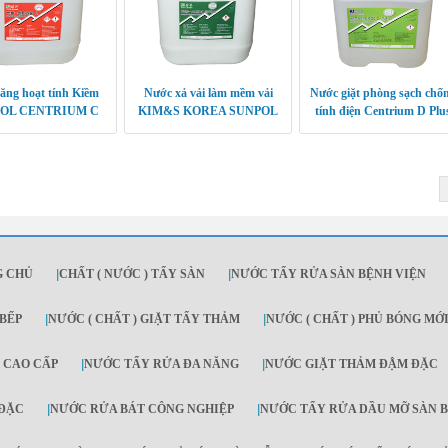
ăng hoạt tính Kiềm
Nước xả vải làm mềm vải
Nước giặt phòng sạch chố
OL CENTRIUM C
KIM&S KOREA SUNPOL
tính điện Centrium D Plu
KOREA
SOFTENER
G CHỦ
|
CHẤT ( NƯỚC ) TẨY SÀN
|
NƯỚC TẨY RỬA SÀN BỆNH VIỆN
BẾP
|
NƯỚC ( CHẤT ) GIẶT TẨY THẢM
|
NƯỚC ( CHẤT ) PHỦ BÓNG MỚ
 CAO CẤP
|
NƯỚC TẨY RỬA ĐA NĂNG
|
NƯỚC GIẶT THẢM ĐẬM ĐẶC
 ĐẶC
|
NƯỚC RỬA BÁT CÔNG NGHIỆP
|
NƯỚC TẨY RỬA DẦU MỠ SÀN B