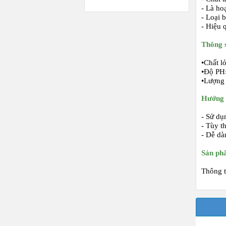
- Là ho
- Loại 
- Hiệu 
Thông s
•
Chất l
•
Độ PH:
•
Lượng 
Hướng 
- Sử dụ
- Tùy t
- Dễ dà
Sản ph
Thông t