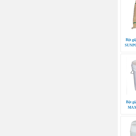
Bột gi
SUNPO
Bột g
MAX