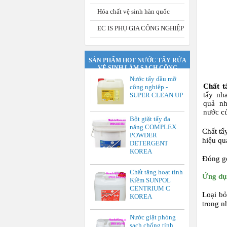
Hóa chất vệ sinh hàn quốc
EC IS PHỤ GIA CÔNG NGHIỆP
SẢN PHẨM HOT NƯỚC TẨY RỬA
VỆ SINH LÀM SẠCH CÔNG
NGHIỆP.
Nước tẩy dầu mỡ
Chất 
công nghiệp -
tẩy nh
SUPER CLEAN UP
quả nh
nước c
Bột giặt tẩy đa
năng COMPLEX
Chất t
POWDER
hiệu qu
DETERGENT
KOREA
Đóng gó
Chất tăng hoạt tính
Ứng d
Kiềm SUNPOL
CENTRIUM C
Loại bỏ
KOREA
trong n
Nước giặt phòng
sạch chống tính