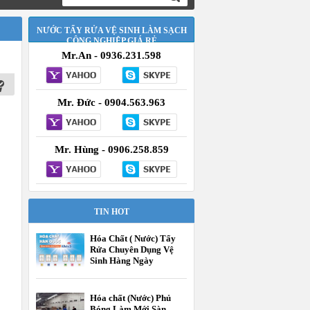
NƯỚC TẨY RỬA VỆ SINH LÀM SẠCH
CÔNG NGHIỆP GIÁ RẺ
Mr.An - 0936.231.598
Mr. Đức - 0904.563.963
Mr. Hùng - 0906.258.859
TIN HOT
Hóa Chất ( Nước) Tẩy
Rửa Chuyên Dụng Vệ
Sinh Hàng Ngày
Hóa chất (Nước) Phủ
Bóng Làm Mới Sàn