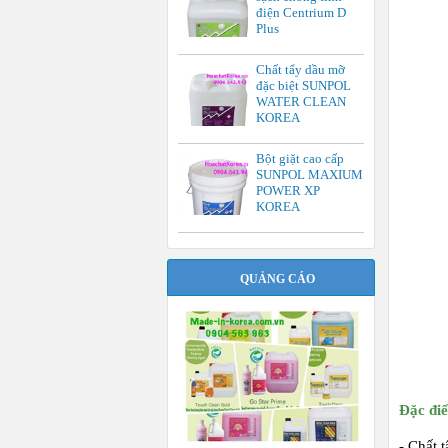
điện Centrium D
Plus
Chất tẩy dầu mỡ
đặc biệt SUNPOL
WATER CLEAN
KOREA
Bột giặt cao cấp
SUNPOL MAXIUM
POWER XP
KOREA
QUẢNG CÁO
Đặc đ
- Chất t