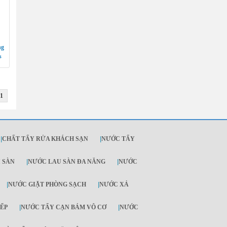
ng
s
1
|
CHẤT TẨY RỬA KHÁCH SẠN
|
NƯỚC TẨY
I SÀN
|
NƯỚC LAU SÀN ĐA NĂNG
|
NƯỚC
|
NƯỚC GIẶT PHÒNG SẠCH
|
NƯỚC XẢ
ẾP
|
NƯỚC TẨY CẠN BÁM VÔ CƠ
|
NƯỚC