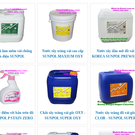
ả làm mềm vải chống
Nước tẩy trắng vải cao cấp
Nước tẩy dầu mỡ đồ vải
nh điện SUNPOL
SUNPOL MAXIUM OXY
KOREA SUNPOL PREWA
FTENER PLUS
 điểm vết bẩn trên đồ
Chất tẩy trắng vải gốc OXY -
Nước tẩy trắng đồ vải gố
NPOL P STAIN ZERO
SUNPOL SUPER OXY
CLOR - SUNPOL SUPE
CHLORINE