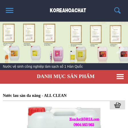
TRANG CHỦ
GIỚI THIỆU
THÔNG TIN SẢN PHẨM
TIN TỨC
Nước vệ sinh công nghiệp làm sạch số 1 Hàn Quốc
LIÊN HỆ
DANH MỤC SẢN PHẨM
KHÁCH HÀNG
Nước lau sàn đa năng - ALL CLEAN