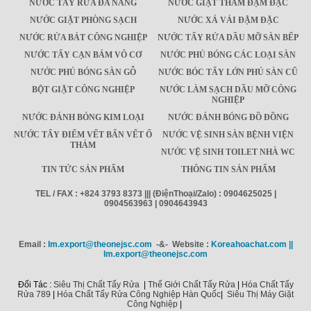
NƯỚC TẨY RỬA ĐA NĂNG
NƯỚC GIẶT THẢM ĐẬM ĐẶC
NƯỚC GIẶT PHÒNG SẠCH
NƯỚC XẢ VẢI ĐẬM ĐẶC
NƯỚC RỬA BÁT CÔNG NGHIỆP
NƯỚC TẨY RỬA DẦU MỠ SÀN BẾP
NƯỚC TẨY CẠN BÁM VÔ CƠ
NƯỚC PHỦ BÓNG CÁC LOẠI SÀN
NƯỚC PHỦ BÓNG SÀN GỖ
NƯỚC BÓC TẨY LỚN PHỦ SÀN CŨ
BỘT GIẶT CÔNG NGHIỆP
NƯỚC LÀM SẠCH DẦU MỠ CÔNG
NGHIỆP
NƯỚC ĐÁNH BÓNG KIM LOẠI
NƯỚC ĐÁNH BÓNG ĐỒ ĐỒNG
NƯỚC TẨY ĐIỂM VẾT BẨN VẾT Ố
NƯỚC VỆ SINH SÀN BỆNH VIỆN
THẢM
NƯỚC VỆ SINH TOILET NHÀ WC
TIN TỨC SẢN PHẨM
THÔNG TIN SẢN PHẨM
TEL / FAX : +824 3793 8373 ||| (ĐiệnThoại/Zalo) : 0904625025 |
0904563963 | 0904643943
Email :
Im.export@theonejsc.com
-&- Website :
Koreahoachat.com ||
Im.export@theonejsc.com
Đối Tác :
Siêu Thị Chất Tẩy Rửa
|
Thế Giới Chất Tẩy Rửa
|
Hóa Chất Tẩy
Rửa 789
|
Hóa Chất Tẩy Rửa Công Nghiệp Hàn Quốc
|
Siêu Thị Máy Giặt
Công Nghiệp
|