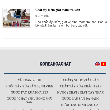
Chất tẩy điểm giặt thảm trải sàn
09/12/2016
Hóa chất tẩy điểm, giặt vệ sinh thảm trải sàn, Bảo vệ
bề mặt thảm, làm sạch bụi bẩn, các vết...
VỀ TRANG CHỦ
CHẤT ( NƯỚC ) TẨY SÀN
NƯỚC TẨY RỬA SÀN BỆNH VIỆN
CHẤT TẨY RỬA KHÁCH SẠN
NƯỚC TẨY RỬA NHÀ BẾP
NƯỚC ( CHẤT ) GIẶT TẨY THẢM
NƯỚC ( CHẤT ) PHỦ BÓNG MỚI
NƯỚC LAU SÀN ĐA NĂNG
SÀN
NƯỚC LAU KÍNH CAO CẤP